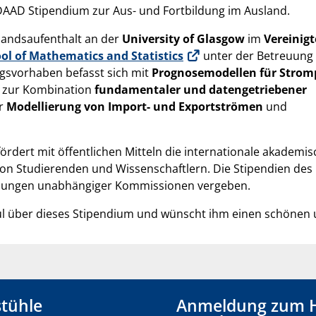
AAD Stipendium zur Aus- und Fortbildung im Ausland.
landsaufenthalt an der
University of Glasgow
im
Vereinig
ol of Mathematics and Statistics
unter der Betreuung
gsvorhaben befasst sich mit
Prognosemodellen für Strom
e zur Kombination
fundamentaler und datengetriebener
er
Modellierung von Import- und Exportströmen
und
ördert mit öffentlichen Mitteln die internationale akademi
n Studierenden und Wissenschaftlern. Die Stipendien de
idungen unabhängiger Kommissionen vergeben.
aul über dieses Stipendium und wünscht ihm einen schönen 
tühle
Anmeldung zum 