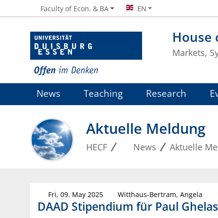
Faculty of Econ. & BA
EN
House o
Markets, S
News
Teaching
Research
E
Aktuelle Meldung
HECF
News
Aktuelle M
Fri, 09. May 2025
Witthaus-Bertram, Angela
DAAD Stipendium für Paul Ghelas