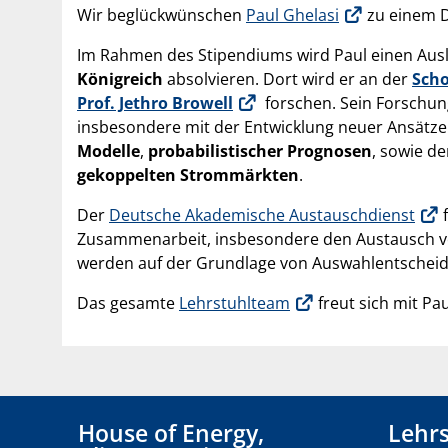
Wir beglückwünschen
Paul Ghelasi
zu einem D
Im Rahmen des Stipendiums wird Paul einen Aus
Königreich
absolvieren. Dort wird er an der
Scho
Prof. Jethro Browell
forschen. Sein Forschun
insbesondere mit der Entwicklung neuer Ansätz
Modelle
,
probabilistischer Prognosen
, sowie d
gekoppelten Strommärkten
.
Der
Deutsche Akademische Austauschdienst
f
Zusammenarbeit, insbesondere den Austausch vo
werden auf der Grundlage von Auswahlentsche
Das gesamte
Lehrstuhlteam
freut sich mit P
House of Energy,
Lehrs