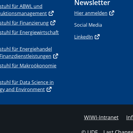
Newsletter
stuhl für ABWL und
Hier anmelden
duktionsmanagement
stuhl für Finanzierung
Social Media
stuhl für Energiewirtschaft
LinkedIn
stuhl für Energiehandel
Finanzdienstleistungen
stuhl für Makroökonomie
stuhl für Data Science in
gy and Environment
WIWI-Intranet
In
© UDE
Last Change