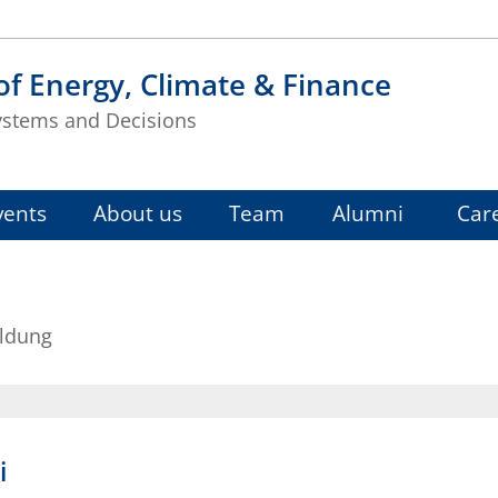
f Energy, Climate & Finance
ystems and Decisions
vents
About us
Team
Alumni
Car
eldung
i