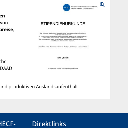
ten
 von
preise
,
sche
s DAAD
und produktiven Auslandsaufenthalt.
HECF-
Direktlinks