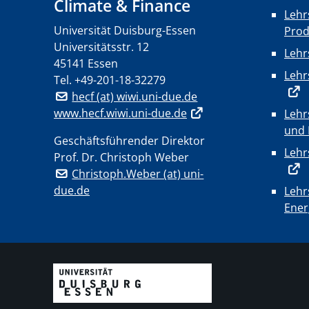
Climate & Finance
Lehr
Universität Duisburg-Essen
Pro
Universitätsstr. 12
Lehr
45141 Essen
Lehr
Tel.
+49-201-18-32279
hecf (at) wiwi.uni-due.de
www.hecf.wiwi.uni-due.de
Lehr
und 
Geschäftsführender Direktor
Lehr
Prof. Dr. Christoph Weber
Christoph.Weber (at) uni-
due.de
Lehr
Ener