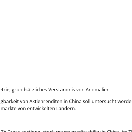
etrie; grundsätzliches Verständnis von Anomalien
arkeit von Aktienrenditen in China soll untersucht werden
ienmärkte von entwickelten Ländern.
: Cross-sectional stock return predictability in China, in: T