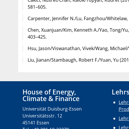
581–605.
Carpenter, Jennifer N./Lu, Fangzhou/Whitelaw, R
Chen, Xuanjuan/Kim, Kenneth A./Yao, Tong/Yu, Ton
403–425.
Hsu, Jason/Viswanathan, Vivek/Wang, Michael/Woo
Liu, Jianan/Stambaugh, Robert F./Yuan, Yu (2019)
House of Energy,
Lehrs
Climate & Finance
Lehr
Universität Duisburg-Essen
Pro
Universitätsstr. 12
Lehr
45141 Essen
Lehr