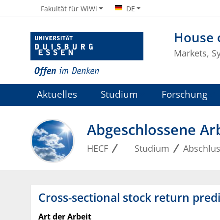
Fakultät für WiWi
DE
House o
Markets, S
Aktuelles
Studium
Forschung
Abgeschlossene Ar
HECF
Studium
Abschlus
Cross-sectional stock return predi
Art der Arbeit