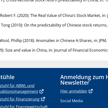
obert F. (2020): The Real Value of China’s Stock Market, in:
g (2010): On the predictability of Chinese stock returns, in:
l, Phillip (2018): Anomalies in Chinese A-Shares, in: JPM, V
: Size and value in China, in: Journal of Financial Economics,
tühle
Anmeldung zum 
Newsletter
stuhl für ABWL und
Hier anmelden
duktionsmanagement
stuhl für Finanzierung
Social Media
stuhl für Energiewirtschaft