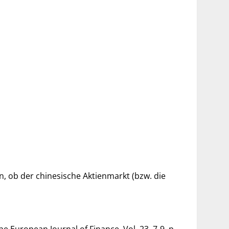
, ob der chinesische Aktienmarkt (bzw. die
he European Journal of Finance, Vol. 23, 7-9, p.