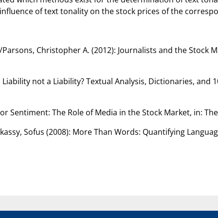
 influence of text tonality on the stock prices of the corres
arsons, Christopher A. (2012): Journalists and the Stock Mar
ability not a Liability? Textual Analysis, Dictionaries, and 10
tor Sentiment: The Role of Media in the Stock Market, in: The 
skassy, Sofus (2008): More Than Words: Quantifying Langua