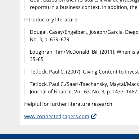
reports) in a business context. In addition, the
Introductory literature:
Dougal, Casey/Engelbert, Joseph/García, Diego/P
No. 3, p. 639–679.
Loughran, Tim/McDonald, Bill (2011): When is a Li
35–65.
Tetlock, Paul C. (2007): Giving Content to Inves
Tetlock, Paul C./Saarl-Tsechansky, Maytal/Mac
Journal of Finance, Vol. 63, No. 3, p. 1437–1467.
Helpful for further literature research:
www.connectedpapers.com