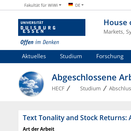
Fakultät für WiWi
DE
House o
Markets, S
Aktuelles
Studium
Forschung
Abgeschlossene Ar
HECF
Studium
Abschlus
Text Tonality and Stock Returns: 
Art der Arbeit