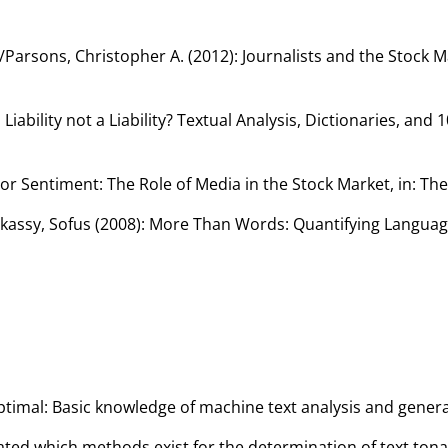
arsons, Christopher A. (2012): Journalists and the Stock Mar
ability not a Liability? Textual Analysis, Dictionaries, and 10
tor Sentiment: The Role of Media in the Stock Market, in: The 
skassy, Sofus (2008): More Than Words: Quantifying Langua
Optimal: Basic knowledge of machine text analysis and gener
igated which methods exist for the determination of text tona