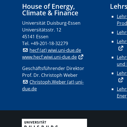
House of Energy,
Lehrs
Climate & Finance
Lehr
Universität Duisburg-Essen
Pro
Universitätsstr. 12
Lehr
45141 Essen
Lehr
Tel.
+49-201-18-32279
hecf (at) wiwi.uni-due.de
www.hecf.wiwi.uni-due.de
Lehr
und 
Geschäftsführender Direktor
Lehr
Prof. Dr. Christoph Weber
Christoph.Weber (at) uni-
due.de
Lehr
Ener