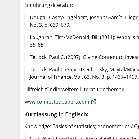
Einführungsliteratur:
Dougal, Casey/Engelbert, Joseph/García, Diego/P
No. 3, p. 639–679.
Loughran, Tim/McDonald, Bill (2011): When is a Li
35–65.
Tetlock, Paul C. (2007): Giving Content to Inves
Tetlock, Paul C./Saarl-Tsechansky, Maytal/Mac
Journal of Finance, Vol. 63, No. 3, p. 1437–1467.
Hilfreich für die weitere Literaturrecherche:
www.connectedpapers.com
Kurzfassung in Englisch:
Knowledge: Basics of statistics; econometrics / 
Goal: Based on the literature, it will be invest