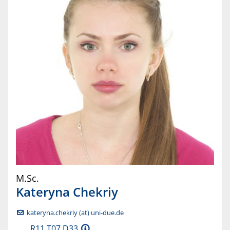
M.Sc.
Kateryna
Chekriy
kateryna.chekriy (at) uni-due.de
R11 T07 D33