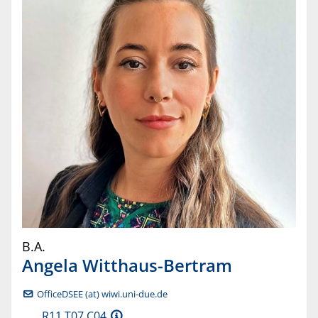
B.A.
Angela
Witthaus-Bertram
OfficeDSEE (at) wiwi.uni-due.de
R11 T07 C04