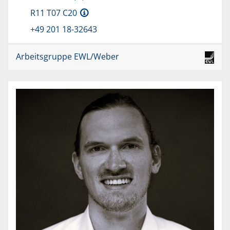
R11 T07 C20
+49 201 18-32643
Arbeitsgruppe EWL/Weber