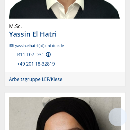
M.Sc.
Yassin
El Hatri
yassin.elhatri (at) uni-due.de
R11 T07 D31
+49 201 18-32819
Arbeitsgruppe LEF/Kiesel