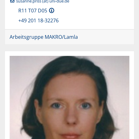
susanne.priss (at) uni-due.de
R11 T07 D05
+49 201 18-32276
Arbeitsgruppe MAKRO/Lamla