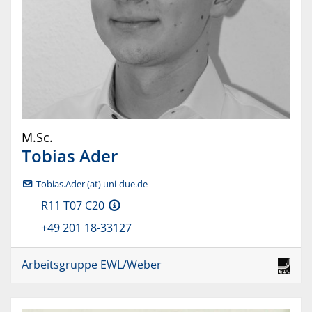
M.Sc.
Tobias
Ader
Tobias.Ader (at) uni-due.de
R11 T07 C20
+49 201 18-33127
Arbeitsgruppe EWL/Weber