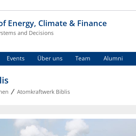
f Energy, Climate & Finance
ystems and Decisions
Events
Über uns
Team
Alumni
is
nen
Atomkraftwerk Biblis