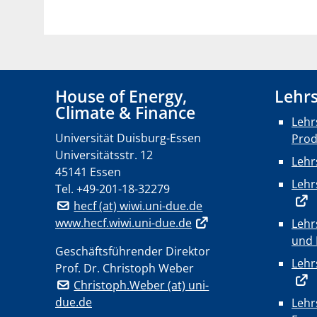
House of Energy,
Lehrs
Climate & Finance
Lehr
Universität Duisburg-Essen
Pro
Universitätsstr. 12
Lehr
45141 Essen
Lehr
Tel.
+49-201-18-32279
hecf (at) wiwi.uni-due.de
www.hecf.wiwi.uni-due.de
Lehr
und 
Geschäftsführender Direktor
Lehr
Prof. Dr. Christoph Weber
Christoph.Weber (at) uni-
due.de
Lehr