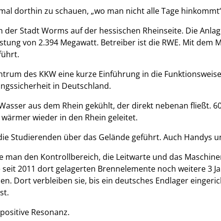
nmal dorthin zu schauen, „wo man nicht alle Tage hinkommt
ich der Stadt Worms auf der hessischen Rheinseite. Die Anl
istung von 2.394 Megawatt. Betreiber ist die RWE. Mit dem
ührt.
trum des KKW eine kurze Einführung in die Funktionsweise
ngssicherheit in Deutschland.
 Wasser aus dem Rhein gekühlt, der direkt nebenan fließt. 
wärmer wieder in den Rhein geleitet.
ie Studierenden über das Gelände geführt. Auch Handys und
te man den Kontrollbereich, die Leitwarte und das Maschin
eit 2011 dort gelagerten Brennelemente noch weitere 3 Ja
. Dort verbleiben sie, bis ein deutsches Endlager eingericht
st.
 positive Resonanz.