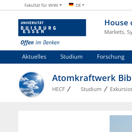
Fakultät für WiWi
DE
House o
Markets, S
Aktuelles
Studium
Forschung
Atomkraftwerk Bibl
HECF
Studium
Exkursio